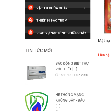
VẬT TƯ CHỮA CHÁY
THIẾT BỊ BÁO TRỘM
DỊCH VỤ NẠP BÌNH CHỮA CHÁY
Mặt nạ 
TIN TỨC MỚI
Liên hệ
BÁO ĐỘNG BIỆT THỰ
VỚI THIẾT [...]
15:11:16 11-07-2020
HỆ THỐNG MẠNG
KHÔNG DÂY - BÁO
[...]