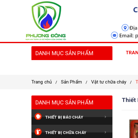
DANH MỤC SẢN PHẨM
TRAN
Trang chủ
Sản Phẩm
Vật tư chữa cháy
T
Thiết
DANH MỤC SẢN PHẨM
THIẾT BỊ BÁO CHÁY
THIẾT BỊ CHỮA CHÁY