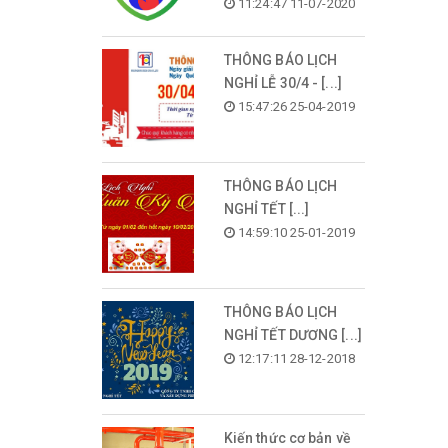
11:24:47 11-07-2020
THÔNG BÁO LỊCH
NGHỈ LỄ 30/4 - [...]
15:47:26 25-04-2019
THÔNG BÁO LỊCH
NGHỈ TẾT [...]
14:59:10 25-01-2019
THÔNG BÁO LỊCH
NGHỈ TẾT DƯƠNG [...]
12:17:11 28-12-2018
Kiến thức cơ bản về