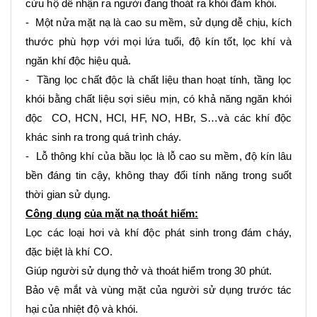
cứu hộ dễ nhận ra người đang thoát ra khỏi đám khói.
- Một nửa mặt nạ là cao su mềm, sử dụng dễ chịu, kích
thước phù hợp với mọi lứa tuổi, độ kín tốt, lọc khí và
ngăn khí độc hiệu quả.
- Tầng lọc chất độc là chất liệu than hoạt tính, tầng lọc
khói bằng chất liệu sợi siêu mịn, có khả năng ngăn khói
độc CO, HCN, HCl, HF, NO, HBr, S…và các khí độc
khác sinh ra trong quá trình cháy.
- Lỗ thông khí của bầu lọc là lỗ cao su mềm, độ kín lâu
bền đáng tin cậy, không thay đổi tính năng trong suốt
thời gian sử dụng.
Công dụng
của mặt nạ thoát hiểm:
Lọc các loại hơi và khí độc phát sinh trong đám cháy,
đặc biệt là khí CO.
Giúp người sử dụng thở và thoát hiểm trong 30 phút.
Bảo vệ mắt và vùng mặt của người sử dụng trước tác
hại của nhiệt độ và khói.